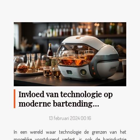
Invloed van technologie op
moderne bartending
technieken
13 februari 2024 00:16
In een wereld waar technologie de grenzen van het
mogelijke voortdurend verlegt, is ook de barindustrie