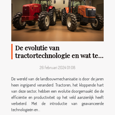
De evolutie van
tractortechnologie en wat te
overwegen bij de aanschaf van
26 februari 2024 01:08
een tweedehands model
De wereld van de landbouwmechanisatie is door de jaren
heen ingrijpend veranderd. Tractoren, het kloppende hart
van deze sector, hebben een evolutie doorgemaakt die de
efficiëntie en productiviteit op het veld aanzienlijk heeft
verbeterd. Met de introductie van geavanceerde
technologieën en...