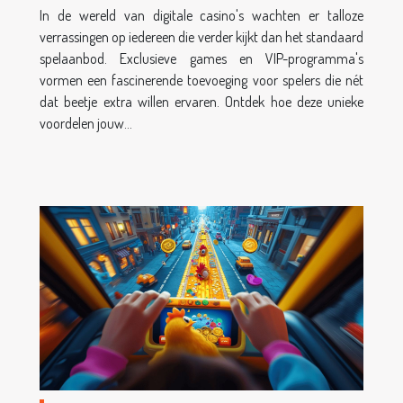
In de wereld van digitale casino's wachten er talloze
verrassingen op iedereen die verder kijkt dan het standaard
spelaanbod. Exclusieve games en VIP-programma's
vormen een fascinerende toevoeging voor spelers die nét
dat beetje extra willen ervaren. Ontdek hoe deze unieke
voordelen jouw...