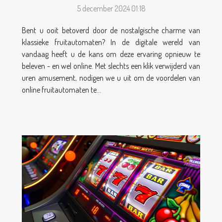
5 december 2024 01:18
Bent u ooit betoverd door de nostalgische charme van
klassieke fruitautomaten? In de digitale wereld van
vandaag heeft u de kans om deze ervaring opnieuw te
beleven - en wel online. Met slechts een klik verwijderd van
uren amusement, nodigen we u uit om de voordelen van
online fruitautomaten te...