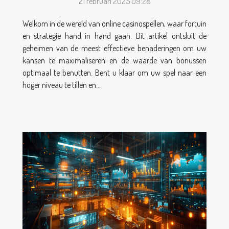
21 februari 2025 09:28
Welkom in de wereld van online casinospellen, waar fortuin
en strategie hand in hand gaan. Dit artikel ontsluit de
geheimen van de meest effectieve benaderingen om uw
kansen te maximaliseren en de waarde van bonussen
optimaal te benutten. Bent u klaar om uw spel naar een
hoger niveau te tillen en...