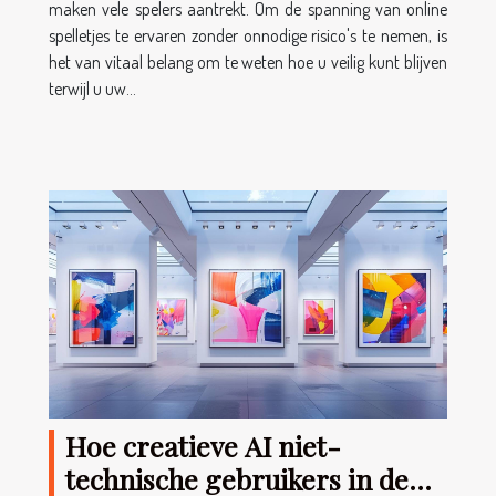
maken vele spelers aantrekt. Om de spanning van online
spelletjes te ervaren zonder onnodige risico's te nemen, is
het van vitaal belang om te weten hoe u veilig kunt blijven
terwijl u uw...
Hoe creatieve AI niet-
technische gebruikers in de