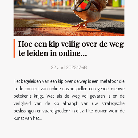
Hoe een kip veilig over de weg
te leiden in online
casinospellen
22 april 2025 17:46
Het begeleiden van een kip over de weg is een metafoor die
in de context van online casinospellen een geheel nieuwe
betekenis krijgt. Wat als de weg vol gevaren is en de
veiligheid van de kip afhangt van uw strategische
beslissingen en vaardigheden? In dit artikel duiken we in de
kunst van het...