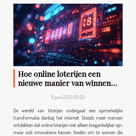
Hoe online loterijen een
nieuwe manier van winnen
introduceren
9 juni 2025 09:20
De wereld van loterijen ondergaat een opmerkelijke
transformatie dankzij het internet. Steeds meer mensen
ontdekken dat online loterijen niet alleen toegankelijker zijn,
maar ook innovatieve kansen bieden om te winnen die