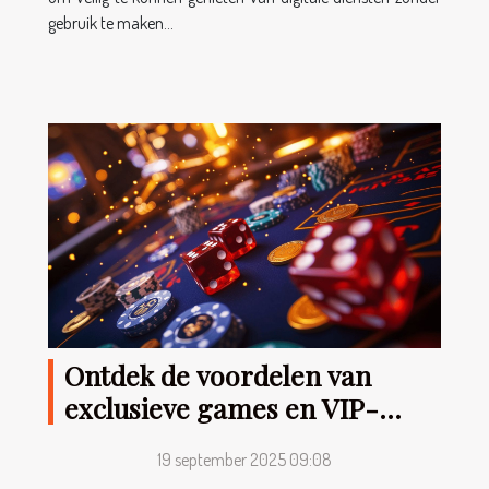
gebruik te maken...
Ontdek de voordelen van
exclusieve games en VIP-
programma's bij digitale
19 september 2025 09:08
casino's