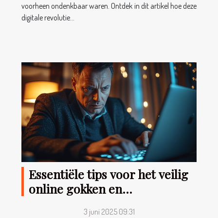
voorheen ondenkbaar waren. Ontdek in dit artikel hoe deze
digitale revolutie...
Essentiële tips voor het veilig
online gokken en
sportweddenschappen
3 juni 2025 09:31