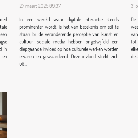
van kunst en cultuur
27 maart 2025 09:37
31 
goed
In een wereld waar digitale interactie steeds
De 
ale
prominenter wordt, is het van betekenis om stil te
wee
een
staan bij de veranderende perceptie van kunst en
van
agse
cultuur. Sociale media hebben ongetwijfeld een
tot
d in
diepgaande invloed op hoe culturele werken worden
elk
n en
ervaren en gewaardeerd. Deze invloed strekt zich
de 
uit...