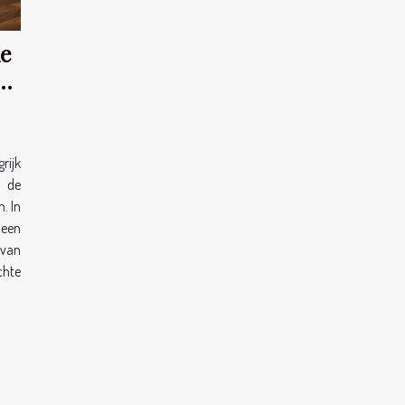
de
s
rijk
r de
. In
een
van
chte