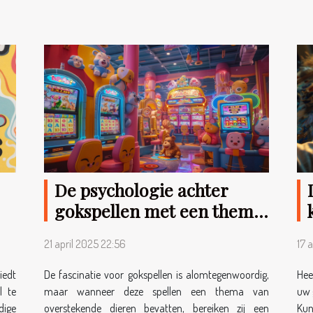
De psychologie achter
gokspellen met een thema
van overstekende dieren
21 april 2025 22:56
17 
iedt
De fascinatie voor gokspellen is alomtegenwoordig,
Hee
l te
maar wanneer deze spellen een thema van
uw 
dige
overstekende dieren bevatten, bereiken zij een
Kun