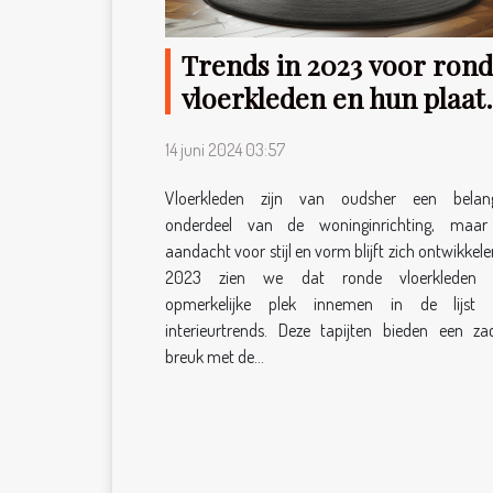
Trends in 2023 voor ron
vloerkleden en hun plaat
in het huis
14 juni 2024 03:57
Vloerkleden zijn van oudsher een belang
onderdeel van de woninginrichting, maa
aandacht voor stijl en vorm blijft zich ontwikkelen
2023 zien we dat ronde vloerkleden 
opmerkelijke plek innemen in de lijst 
interieurtrends. Deze tapijten bieden een za
breuk met de...