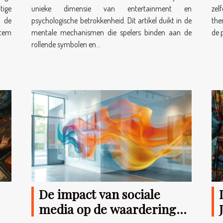
tige
unieke dimensie van entertainment en
ze
n de
psychologische betrokkenheid. Dit artikel duikt in de
the
item
mentale mechanismen die spelers binden aan de
de 
rollende symbolen en...
De impact van sociale
media op de waardering