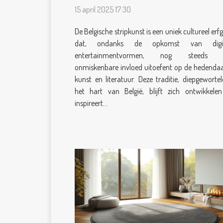
relevant is in het tijdperk
15 april 2025 17:30
van het digitale
entertainment
De Belgische stripkunst is een uniek cultureel erf
dat, ondanks de opkomst van digit
entertainmentvormen, nog steeds 
onmiskenbare invloed uitoefent op de hedenda
kunst en literatuur. Deze traditie, diepgewortel
het hart van België, blijft zich ontwikkele
inspireert...