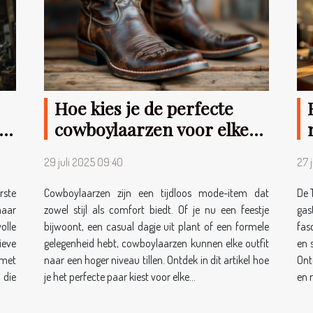
Hoe kies je de perfecte
et
cowboylaarzen voor elke
gelegenheid?
29 juli 2025 09:40
27 
rste
Cowboylaarzen zijn een tijdloos mode-item dat
De 
maar
zowel stijl als comfort biedt. Of je nu een feestje
gas
olle
bijwoont, een casual dagje uit plant of een formele
fas
ieve
gelegenheid hebt, cowboylaarzen kunnen elke outfit
en 
met
naar een hoger niveau tillen. Ontdek in dit artikel hoe
Ont
 die
je het perfecte paar kiest voor elke...
en r