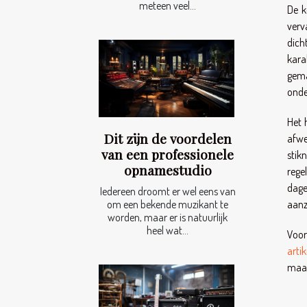
meteen veel...
De k
verv
dich
kara
gema
onde
Het 
Dit zijn de voordelen
afwe
van een professionele
stik
opnamestudio
rege
dage
Iedereen droomt er wel eens van
aanzi
om een bekende muzikant te
worden, maar er is natuurlijk
heel wat...
Voor
artik
maak