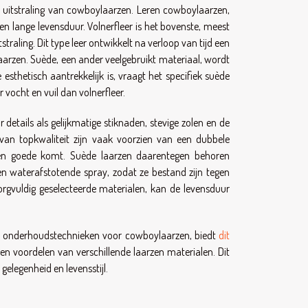
uitstraling van cowboylaarzen. Leren cowboylaarzen,
n lange levensduur. Volnerfleer is het bovenste, meest
traling. Dit type leer ontwikkelt na verloop van tijd een
aarzen. Suède, een ander veelgebruikt materiaal, wordt
thetisch aantrekkelijk is, vraagt het specifiek suède
vocht en vuil dan volnerfleer.
etails als gelijkmatige stiknaden, stevige zolen en de
van topkwaliteit zijn vaak voorzien van een dubbele
 ten goede komt. Suède laarzen daarentegen behoren
n waterafstotende spray, zodat ze bestand zijn tegen
rgvuldig geselecteerde materialen, kan de levensduur
en onderhoudstechnieken voor cowboylaarzen, biedt
dit
 voordelen van verschillende laarzen materialen. Dit
elegenheid en levensstijl.