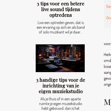
3 tips voor een betere
Ges
live sound tijdens
optredens
On
Live een optreden geven, dat is
een ervaring op zich en als band
of solo muzikant wil je daar...
voor 
Herk
omsl
loss
aang
gevo
3 handige tips voor de
onge
inrichting van je
eigen muziekstudio
M
Als je thuis of in een aparte
ruimte je eigen muziekstudio
hebt gebouwd, dan is het