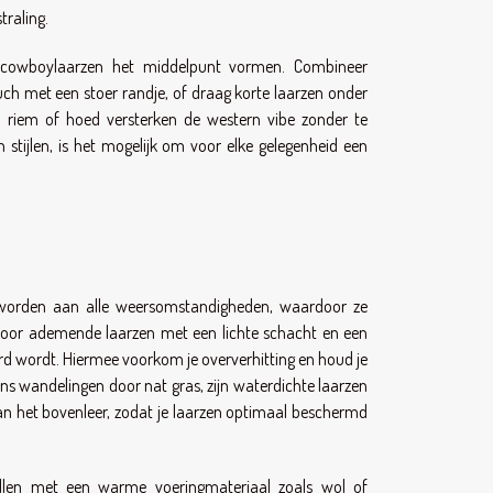
traling.
rin cowboylaarzen het middelpunt vormen. Combineer
uch met een stoer randje, of draag korte laarzen onder
n riem of hoed versterken de western vibe zonder te
 stijlen, is het mogelijk om voor elke gelegenheid een
t worden aan alle weersomstandigheden, waardoor ze
voor ademende laarzen met een lichte schacht en een
derd wordt. Hiermee voorkom je oververhitting en houd je
dens wandelingen door nat gras, zijn waterdichte laarzen
van het bovenleer, zodat je laarzen optimaal beschermd
ellen met een warme voeringmateriaal zoals wol of