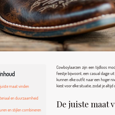
Cowboylaarzen zijn een tijdloos mode
Inhoud
feestje bijwoont, een casual dagje u
kunnen elke outfit naar een hoger nive
kiest voor elke situatie, zodat je altij
juiste maat vinden
teriaal en duurzaamheid
De juiste maat 
uren en stijlen combineren