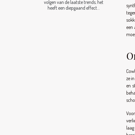
volgen van de laatste trends; het
synt
heeft een diepgaand effect...
tege
sokk
een 
moei
O
Cowb
ze i
en s
beha
scho
Voor
verl
laag
besc