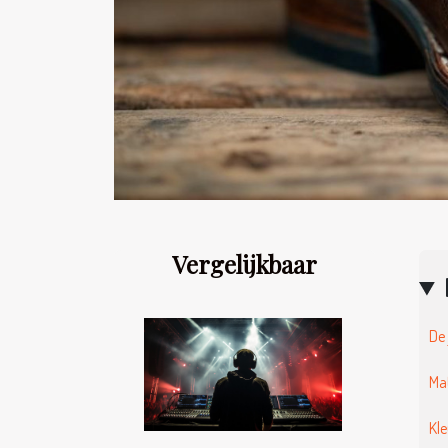
Vergelijkbaar
De 
Ma
Kle