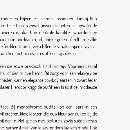
mode en blijven elk seizoen inspireren dankzij hun
m om te letten op zowel universele tinten als opvallende
mbineren dankzij hun neutrale karakter, waardoor ze
 laarzen in bordeauxrood, donkergroen of zelfs metallic
elfde kleurtoon in verschillende schakeringen dragen –
l matchen met accessoires of kledingstukken.
ën die zowel praktisch als stijlvol zijn. Voor een casual
trui of denim overhemd. Dit zorgt voor een relaxte vibe
genheden kunnen elegante cowboylaarzen in zwart leder
zer. Hierdoor krijgt de outfit een krachtige, modieuze
ffect. Bij monochrome outfits kan een laars in een
il creëren, kiest laarzen die qua kleur aansluiten bij de
bij denim. Het spelen met texturen, zoals suède versus
ij het samenstellen van looks rondom laarzen mode. Ook