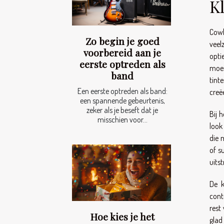
K
Cowb
Zo begin je goed
veel
voorbereid aan je
opti
eerste optreden als
moei
band
tint
Een eerste optreden als band:
creë
een spannende gebeurtenis,
zeker als je beseft dat je
Bij 
misschien voor...
look
die 
of s
uits
De k
cont
rest
Hoe kies je het
glad