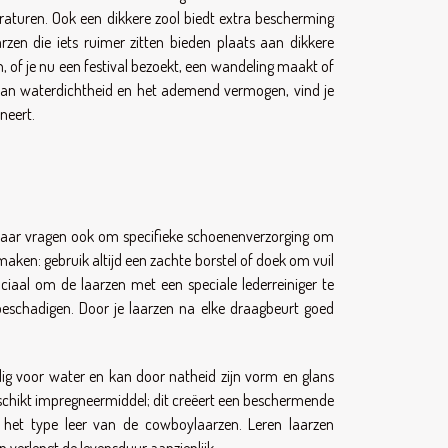
peraturen. Ook een dikkere zool biedt extra bescherming
en die iets ruimer zitten bieden plaats aan dikkere
, of je nu een festival bezoekt, een wandeling maakt of
e van waterdichtheid en het ademend vermogen, vind je
neert.
, maar vragen ook om specifieke schoenenverzorging om
aken: gebruik altijd een zachte borstel of doek om vuil
ruciaal om de laarzen met een speciale lederreiniger te
eschadigen. Door je laarzen na elke draagbeurt goed
lig voor water en kan door natheid zijn vorm en glans
schikt impregneermiddel; dit creëert een beschermende
r het type leer van de cowboylaarzen. Leren laarzen
 verlengt de levensduur aanzienlijk.