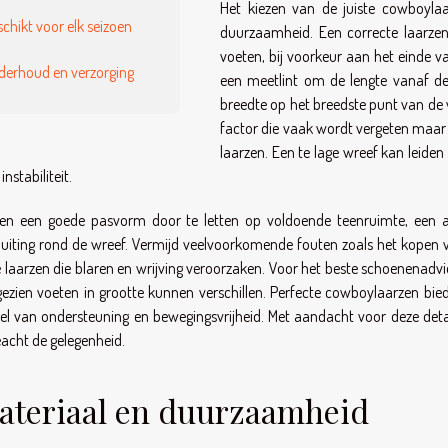
Het kiezen van de juiste cowboyla
chikt voor elk seizoen
duurzaamheid. Een correcte laarze
voeten, bij voorkeur aan het einde v
derhoud en verzorging
een meetlint om de lengte vanaf de
breedte op het breedste punt van de 
factor die vaak wordt vergeten maar 
laarzen. Een te lage wreef kan leiden
instabiliteit.
en een goede pasvorm door te letten op voldoende teenruimte, een aa
uiting rond de wreef. Vermijd veelvoorkomende fouten zoals het kopen va
e laarzen die blaren en wrijving veroorzaken. Voor het beste schoenenadv
ezien voeten in grootte kunnen verschillen. Perfecte cowboylaarzen bi
el van ondersteuning en bewegingsvrijheid. Met aandacht voor deze detai
acht de gelegenheid.
ateriaal en duurzaamheid