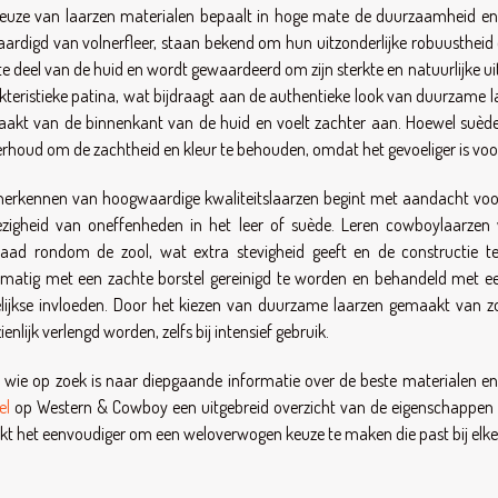
euze van laarzen materialen bepaalt in hoge mate de duurzaamheid en 
aardigd van volnerfleer, staan bekend om hun uitzonderlijke robuustheid e
te deel van de huid en wordt gewaardeerd om zijn sterkte en natuurlijke uits
kteristieke patina, wat bijdraagt aan de authentieke look van duurzame l
akt van de binnenkant van de huid en voelt zachter aan. Hoewel suède es
rhoud om de zachtheid en kleur te behouden, omdat het gevoeliger is voor 
herkennen van hoogwaardige kwaliteitslaarzen begint met aandacht voor d
zigheid van oneffenheden in het leer of suède. Leren cowboylaarzen 
naad rondom de zool, wat extra stevigheid geeft en de constructie
lmatig met een zachte borstel gereinigd te worden en behandeld met ee
lijkse invloeden. Door het kiezen van duurzame laarzen gemaakt van zo
enlijk verlengd worden, zelfs bij intensief gebruik.
 wie op zoek is naar diepgaande informatie over de beste materialen 
el
op Western & Cowboy een uitgebreid overzicht van de eigenschappen en
t het eenvoudiger om een weloverwogen keuze te maken die past bij elke g