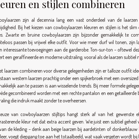
leuren en stijlen combineren
oylaarzen zijn al decennia lang een vast onderdeel van de laarzen 
zijdigheid. Bij het kiezen van cowboylaarzen kleuren en stijlen is het sli
es. Zwarte en bruine cowboylaarzen zijn bijzonder gemakkelijk te co
teloos passen bij vrijwel elke outfit. Voor wie meer durf wil tonen, zijn
en interessante toevoegingen aan de garderobe. Ton-sur-ton – oftewel dez
ert een geraffineerde en moderne uitstraling, vooral als de laarzen subtie
het laarzen combineren voor diverse gelegenheden zijn er talloze outfit idee
 staan western laarzen prachtig onder een spijkerbroek met een oversized 
makkelijk aan te passen is aan wisselende trends. Bij meer formele gele
uède gecombineerd worden met een rechte pantalon en een getailleerde bla
traling die indruk maakt zonder te overheersen.
euze van cowboylaarzen stijltips hangt sterk af van het gewenste e
rasterende kleur net dat extra accent geven. Wie juist een subtiel geheel w
 van de kleding – denk aan beige laarzen bij aardetinten of donkerblauw 
 leer, voegt diepgang toe aan het totaalbeeld, wat vaak vergeten wordt b