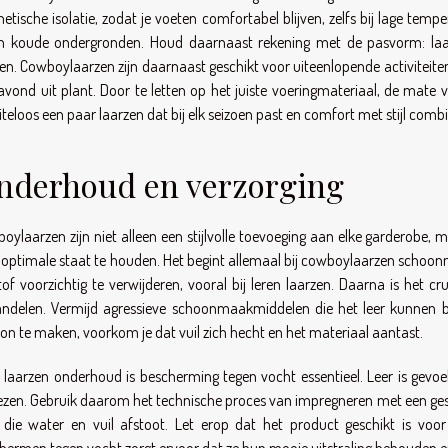
hetische isolatie, zodat je voeten comfortabel blijven, zelfs bij lage tem
n koude ondergronden. Houd daarnaast rekening met de pasvorm: laarz
en. Cowboylaarzen zijn daarnaast geschikt voor uiteenlopende activiteiten
avond uit plant. Door te letten op het juiste voeringmateriaal, de mat
teloos een paar laarzen dat bij elk seizoen past en comfort met stijl combi
nderhoud en verzorging
oylaarzen zijn niet alleen een stijlvolle toevoeging aan elke garderobe
n optimale staat te houden. Het begint allemaal bij cowboylaarzen schoonm
tof voorzichtig te verwijderen, vooral bij leren laarzen. Daarna is het c
ndelen. Vermijd agressieve schoonmaakmiddelen die het leer kunnen b
on te maken, voorkom je dat vuil zich hecht en het materiaal aantast.
 laarzen onderhoud is bescherming tegen vocht essentieel. Leer is gevoe
iezen. Gebruik daarom het technische proces van impregneren met een ge
 die water en vuil afstoot. Let erop dat het product geschikt is voo
hermen tegen vocht zorgt ervoor dat ze hun mooie uitstraling behouden en