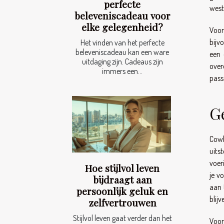
perfecte
weste
beleveniscadeau voor
elke gelegenheid?
Voor
bijv
Het vinden van het perfecte
beleveniscadeau kan een ware
een 
uitdaging zijn. Cadeaus zijn
over
immers een...
pass
G
Cowb
uits
voer
Hoe stijlvol leven
je v
bijdraagt aan
aan 
persoonlijk geluk en
blijv
zelfvertrouwen
Stijlvol leven gaat verder dan het
Voor