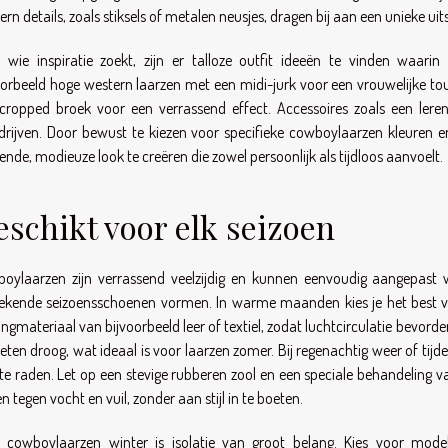
rn details, zoals stiksels of metalen neusjes, dragen bij aan een unieke uits
 wie inspiratie zoekt, zijn er talloze outfit ideeën te vinden waa
oorbeeld hoge western laarzen met een midi-jurk voor een vrouwelijke to
cropped broek voor een verrassend effect. Accessoires zoals een lere
drijven. Door bewust te kiezen voor specifieke cowboylaarzen kleuren en
ende, modieuze look te creëren die zowel persoonlijk als tijdloos aanvoelt.
eschikt voor elk seizoen
oylaarzen zijn verrassend veelzijdig en kunnen eenvoudig aangepas
tekende seizoensschoenen vormen. In warme maanden kies je het best 
ingmateriaal van bijvoorbeeld leer of textiel, zodat luchtcirculatie bevor
oeten droog, wat ideaal is voor laarzen zomer. Bij regenachtig weer of tij
te raden. Let op een stevige rubberen zool en een speciale behandeling 
en tegen vocht en vuil, zonder aan stijl in te boeten.
 cowboylaarzen winter is isolatie van groot belang. Kies voor mod