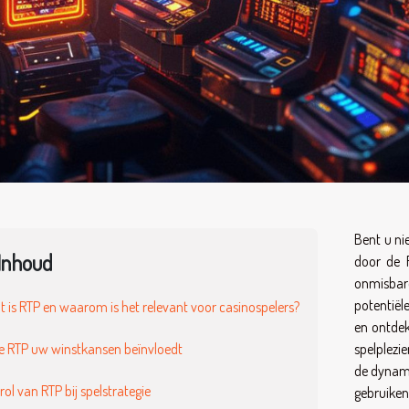
Bent u ni
Inhoud
door de R
onmisbare
potentiël
 is RTP en waarom is het relevant voor casinospelers?
en ontdek
e RTP uw winstkansen beïnvloedt
spelplezie
de dynami
rol van RTP bij spelstrategie
gebruiken