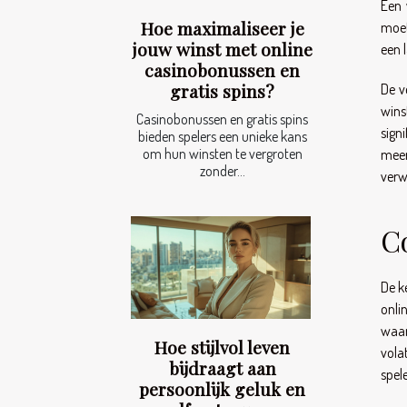
Een 
Hoe maximaliseer je
moet
jouw winst met online
een 
casinobonussen en
gratis spins?
De v
wins
Casinobonussen en gratis spins
sign
bieden spelers een unieke kans
om hun winsten te vergroten
meer
zonder...
verw
C
De k
onli
waar
Hoe stijlvol leven
vola
bijdraagt aan
spel
persoonlijk geluk en