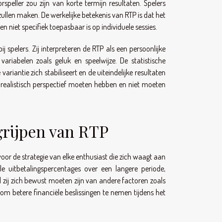
eller zou zijn van korte termijn resultaten. Spelers
 zullen maken. De werkelijke betekenis van RTP is dat het
 niet specifiek toepasbaar is op individuele sessies.
 spelers. Zij interpreteren de RTP als een persoonlijke
variabelen zoals geluk en speelwijze. De statistische
riantie zich stabiliseert en de uiteindelijke resultaten
 realistisch perspectief moeten hebben en niet moeten
grijpen van RTP
voor de strategie van elke enthusiast die zich waagt aan
ële uitbetalingspercentages over een langere periode,
zij zich bewust moeten zijn van andere factoren zoals
l om betere financiële beslissingen te nemen tijdens het