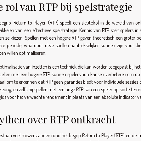
 rol van RTP bij spelstrategie
begrip 'Return to Player' (RTP) speelt een sleutelrol in de wereld van on
ikkelen van een effectieve spelstrategie. Kennis van RTP stelt spelers i
len ze kiezen. Spellen met een hogere RTP geven theoretisch een groter p
ere periode, waardoor deze spellen aantrekkelijker kunnen zijn voor di
ten willen optimaliseren.
ptimalisatie van inzetten is een techniek die kan worden toegepast bij he
pellen met een hogere RTP, kunnen spelers hun kansen verbeteren om op d
itaal om te erkennen dat RTP geen garanties biedt voor individuele sessies o
ekeurig, en zelfs bij spellen met een hoge RTP kan een speler op korte ter
gids voor het verwachte rendement in plaats van een absolute indicator v
ythen over RTP ontkracht
estaan veel misverstanden rond het begrip Return to Player (RTP) en de i