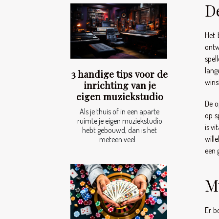
De
Het 
ontw
spel
lang
3 handige tips voor de
wins
inrichting van je
eigen muziekstudio
De o
Als je thuis of in een aparte
op s
ruimte je eigen muziekstudio
is v
hebt gebouwd, dan is het
will
meteen veel...
een 
M
Er b