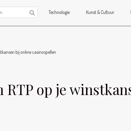
Technologie
Kunst & Cultuur
tkansen bij online casinospellen
n RTP op je winstkans