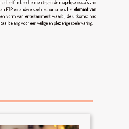
 zichzelf te beschermen tegen de mogelijke risico's van
ip van RTP en andere spelmechanismen, het
element van
ft een vorm van entertainment waarbij de uitkomst niet
taal belang voor een veilige en plezierige spelervaring.