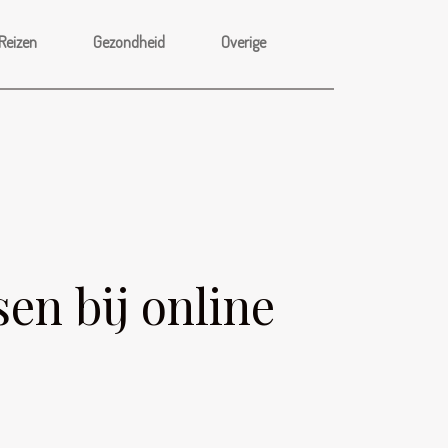
Reizen
Gezondheid
Overige
en bij online