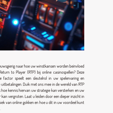
euwsgierig naar hoe uw winstkansen worden beïnvloed
eturn to Player (RTP) bij online casinospellen? Deze
 factor speelt een sleutelrol in uw spelervaring en
e uitbetalingen. Duik met ons mee in de wereld van RTP
 hoe kennis hiervan uw strategie kan versterken en uw
r kan vergroten. Laat u leiden door een dieper inzicht in
ek van online gokken en hoe u dit in uw voordeel kunt
.