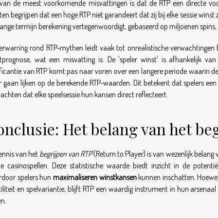
van de meest voorkomende misvattingen is dat de RTP een directe voorsp
en begrijpen dat een hoge RTP niet garandeert dat zij bij elke sessie winst
lange termijn berekening vertegenwoordigt, gebaseerd op miljoenen spins, en
erwarring rond RTP-mythen leidt vaak tot onrealistische verwachtingen bij
tprognose, wat een misvatting is. De 'speler winst' is afhankelijk van 
ificantie van RTP komt pas naar voren over een langere periode waarin de va
 gaan lijken op de berekende RTP-waarden. Dit betekent dat spelers een
achten dat elke speelsessie hun kansen direct reflecteert.
onclusie: Het belang van het be
ennis van het
begrijpen van RTP
(Return to Player) is van wezenlijk belang 
ne casinospellen. Deze statistische waarde biedt inzicht in de potenti
door spelers hun
maximaliseren winstkansen
kunnen inschatten. Hoewel 
tiliteit en spelvariantie, blijft RTP een waardig instrument in hun arsenaa
en.