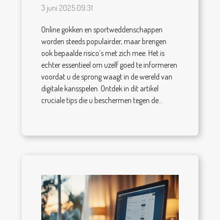
sportweddenschappen
3 juni 2025 09:31
Online gokken en sportweddenschappen
worden steeds populairder, maar brengen
ook bepaalde risico’s met zich mee. Het is
echter essentieel om uzelf goed te informeren
voordat u de sprong waagt in de wereld van
digitale kansspelen. Ontdek in dit artikel
cruciale tips die u beschermen tegen de...