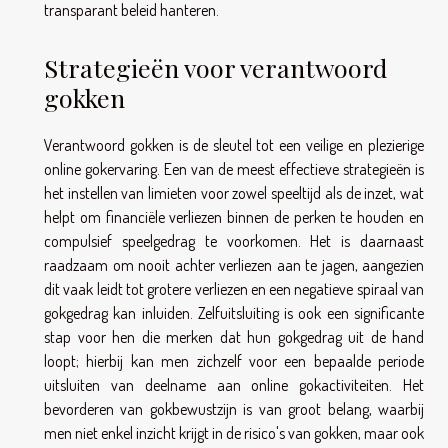
transparant beleid hanteren.
Strategieën voor verantwoord
gokken
Verantwoord gokken is de sleutel tot een veilige en plezierige
online gokervaring. Een van de meest effectieve strategieën is
het instellen van limieten voor zowel speeltijd als de inzet, wat
helpt om financiële verliezen binnen de perken te houden en
compulsief speelgedrag te voorkomen. Het is daarnaast
raadzaam om nooit achter verliezen aan te jagen, aangezien
dit vaak leidt tot grotere verliezen en een negatieve spiraal van
gokgedrag kan inluiden. Zelfuitsluiting is ook een significante
stap voor hen die merken dat hun gokgedrag uit de hand
loopt; hierbij kan men zichzelf voor een bepaalde periode
uitsluiten van deelname aan online gokactiviteiten. Het
bevorderen van gokbewustzijn is van groot belang, waarbij
men niet enkel inzicht krijgt in de risico's van gokken, maar ook