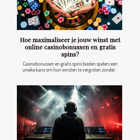
Hoe maximaliseer je jouw winst met
online casinobonussen en gratis
spins?
Casinobonussen en gratis spins bieden spelers een
unieke kans om hun winsten te vergroten zonder...