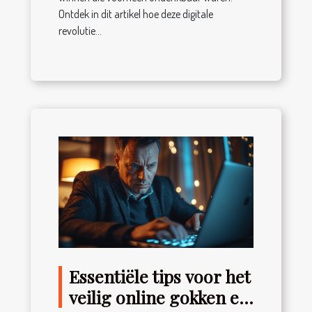
Ontdek in dit artikel hoe deze digitale
revolutie...
Essentiële tips voor het
veilig online gokken en