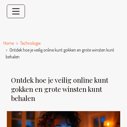
Home
Technologie
Ontdek hoe je veilig online kunt gokken en grote winsten kunt
behalen
Ontdek hoe je veilig online kunt
gokken en grote winsten kunt
behalen