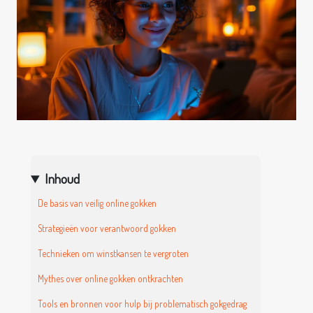
Inhoud
De basis van veilig online gokken
Strategieën voor verantwoord gokken
Technieken om winstkansen te vergroten
Mythes over online gokken ontkrachten
Tools en bronnen voor hulp bij problematisch gokgedrag