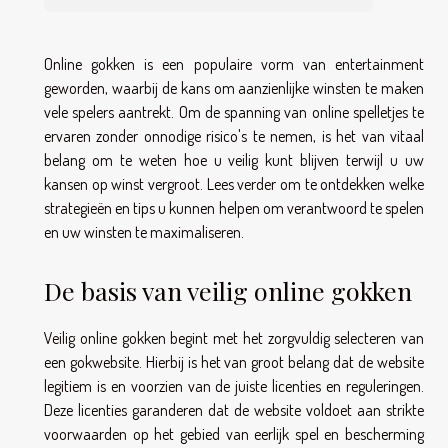
Online gokken is een populaire vorm van entertainment
geworden, waarbij de kans om aanzienlijke winsten te maken
vele spelers aantrekt. Om de spanning van online spelletjes te
ervaren zonder onnodige risico's te nemen, is het van vitaal
belang om te weten hoe u veilig kunt blijven terwijl u uw
kansen op winst vergroot. Lees verder om te ontdekken welke
strategieën en tips u kunnen helpen om verantwoord te spelen
en uw winsten te maximaliseren.
De basis van veilig online gokken
Veilig online gokken begint met het zorgvuldig selecteren van
een gokwebsite. Hierbij is het van groot belang dat de website
legitiem is en voorzien van de juiste licenties en reguleringen.
Deze licenties garanderen dat de website voldoet aan strikte
voorwaarden op het gebied van eerlijk spel en bescherming