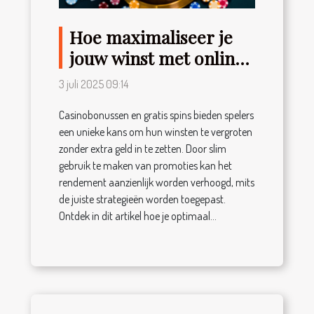
Hoe maximaliseer je
jouw winst met online
casinobonussen en
3 juli 2025 09:14
gratis spins?
Casinobonussen en gratis spins bieden spelers
een unieke kans om hun winsten te vergroten
zonder extra geld in te zetten. Door slim
gebruik te maken van promoties kan het
rendement aanzienlijk worden verhoogd, mits
de juiste strategieën worden toegepast.
Ontdek in dit artikel hoe je optimaal...