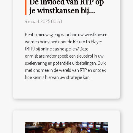
De invloed van RTP op
je winstkansen bij
online casinospellen
4 maart 2025 00:53
Bent u nieuwsgierig naar hoe uw winstkansen
worden beïnvloed door de Return to Player
(RTP) bij online casinospellen? Deze
onmisbare factor speelt een sleutelrol in uw
spelervaring en potentiële uitbetalingen. Duik
met ons mee in de wereld van RTP en ontdek
hoe kennis hiervan uw strategie kan...