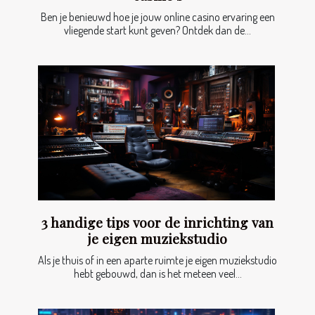
Ben je benieuwd hoe je jouw online casino ervaring een
vliegende start kunt geven? Ontdek dan de...
3 handige tips voor de inrichting van
je eigen muziekstudio
Als je thuis of in een aparte ruimte je eigen muziekstudio
hebt gebouwd, dan is het meteen veel...