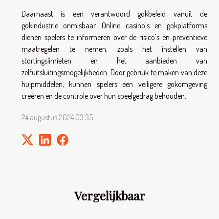
Daarnaast is een verantwoord gokbeleid vanuit de
gokindustrie onmisbaar. Online casino's en gokplatforms
dienen spelers te informeren over de risico's en preventieve
maatregelen te nemen, zoals het instellen van
stortingslimieten en het aanbieden van
zelfuitsluitingsmogelijkheden. Door gebruik te maken van deze
hulpmiddelen, kunnen spelers een veiligere gokomgeving
creëren en de controle over hun speelgedrag behouden.
24 augustus 2024 03:35
Vergelijkbaar