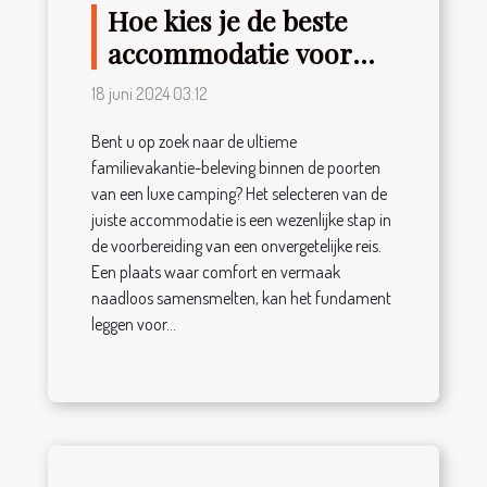
Hoe kies je de beste
accommodatie voor
jouw familievakantie
18 juni 2024 03:12
op een luxe camping
Bent u op zoek naar de ultieme
familievakantie-beleving binnen de poorten
van een luxe camping? Het selecteren van de
juiste accommodatie is een wezenlijke stap in
de voorbereiding van een onvergetelijke reis.
Een plaats waar comfort en vermaak
naadloos samensmelten, kan het fundament
leggen voor...