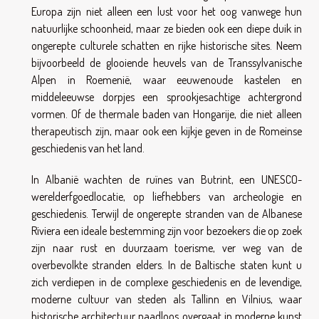
Europa zijn niet alleen een lust voor het oog vanwege hun
natuurlijke schoonheid, maar ze bieden ook een diepe duik in
ongerepte culturele schatten en rijke historische sites. Neem
bijvoorbeeld de glooiende heuvels van de Transsylvanische
Alpen in Roemenië, waar eeuwenoude kastelen en
middeleeuwse dorpjes een sprookjesachtige achtergrond
vormen. Of de thermale baden van Hongarije, die niet alleen
therapeutisch zijn, maar ook een kijkje geven in de Romeinse
geschiedenis van het land.
In Albanië wachten de ruïnes van Butrint, een UNESCO-
werelderfgoedlocatie, op liefhebbers van archeologie en
geschiedenis. Terwijl de ongerepte stranden van de Albanese
Riviera een ideale bestemming zijn voor bezoekers die op zoek
zijn naar rust en duurzaam toerisme, ver weg van de
overbevolkte stranden elders. In de Baltische staten kunt u
zich verdiepen in de complexe geschiedenis en de levendige,
moderne cultuur van steden als Tallinn en Vilnius, waar
historische architectuur naadloos overgaat in moderne kunst