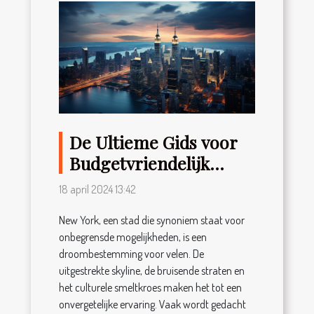
De Ultieme Gids voor
Budgetvriendelijk
Reizen in New York
18 april 2024 13:42
New York, een stad die synoniem staat voor
onbegrensde mogelijkheden, is een
droombestemming voor velen. De
uitgestrekte skyline, de bruisende straten en
het culturele smeltkroes maken het tot een
onvergetelijke ervaring. Vaak wordt gedacht