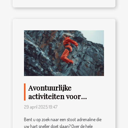
Avontuurlijke
activiteiten voor
adrenaline junkies
29 april 2025 19:47
unieke ervaringen
Bent u op zoek naar een stoot adrenaline die
wereldwijd
uw hart sneller doet slaan? Over de hele