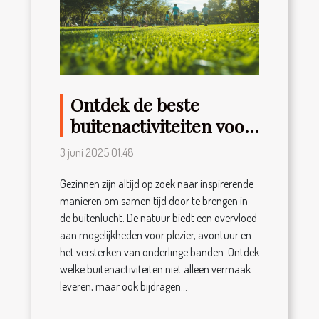
Ontdek de beste
buitenactiviteiten voor
gezinnen
3 juni 2025 01:48
Gezinnen zijn altijd op zoek naar inspirerende
manieren om samen tijd door te brengen in
de buitenlucht. De natuur biedt een overvloed
aan mogelijkheden voor plezier, avontuur en
het versterken van onderlinge banden. Ontdek
welke buitenactiviteiten niet alleen vermaak
leveren, maar ook bijdragen...