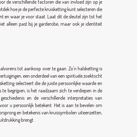
or de verschillende factoren die van invloed zijn op je
ntdek hoe je de perfecte kruisketting kunt selecteren die
 en waar je voor staat. Laat dit de sleutel zijn tot het
et alleen past bij je garderobe, maar ook je identiteit
 alvorens tot aankoop over te gaan. Zo'n halsketting is
vertuigingen, een onderdeel van een spirituele zoektocht
sketting selecteert die de juiste persoonlijke waarde en
 te begrijpen, is het raadzaam zich te verdiepen in de
geschiedenis en de verschillende interpretaties van
oor u persoonlijk betekent. Het is aan te bevelen om
orsprong en betekenis van kruissymbolen uiteenzetten,
uitdrukking brengt.