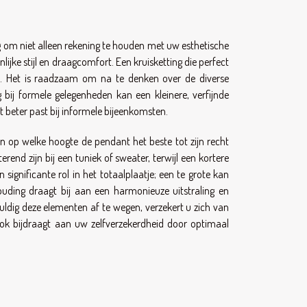
ng om niet alleen rekening te houden met uw esthetische
jke stijl en draagcomfort. Een kruisketting die perfect
den. Het is raadzaam om na te denken over de diverse
 bij formele gelegenheden kan een kleinere, verfijnde
t beter past bij informele bijeenkomsten.
en op welke hoogte de pendant het beste tot zijn recht
rend zijn bij een tuniek of sweater, terwijl een kortere
 significante rol in het totaalplaatje; een te grote kan
ouding draagt bij aan een harmonieuze uitstraling en
uldig deze elementen af te wegen, verzekert u zich van
ook bijdraagt aan uw zelfverzekerdheid door optimaal