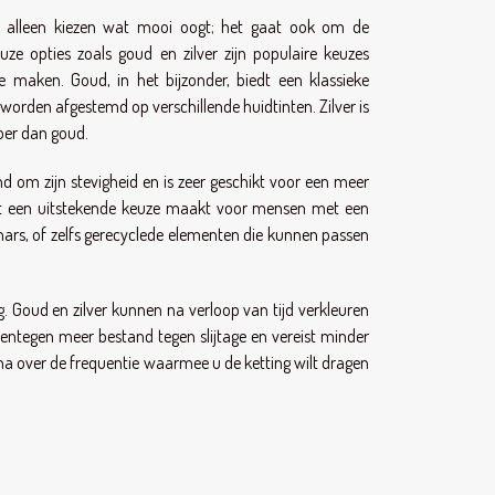
an alleen kiezen wat mooi oogt; het gaat ook om de
ze opties zoals goud en zilver zijn populaire keuzes
maken. Goud, in het bijzonder, biedt een klassieke
en worden afgestemd op verschillende huidtinten. Zilver is
oper dan goud.
nd om zijn stevigheid en is zeer geschikt voor een meer
 het een uitstekende keuze maakt voor mensen met een
r, hars, of zelfs gerecyclede elementen die kunnen passen
g. Goud en zilver kunnen na verloop van tijd verkleuren
ntegen meer bestand tegen slijtage en vereist minder
na over de frequentie waarmee u de ketting wilt dragen