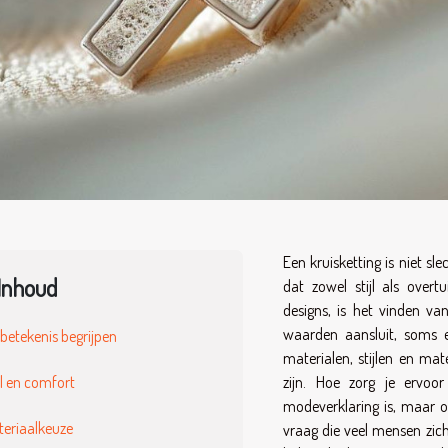
Een kruisketting is niet s
Inhoud
dat zowel stijl als overt
designs, is het vinden van 
waarden aansluit, soms e
betekenis begrijpen
materialen, stijlen en ma
jl en comfort
zijn. Hoe zorg je ervoor
modeverklaring is, maar oo
teriaalkeuze
vraag die veel mensen zichz