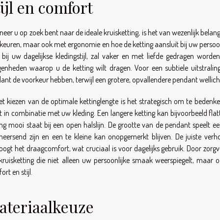
ijl en comfort
eer u op zoek bent naar de ideale kruisketting, is het van wezenlijk bela
keuren, maar ook met ergonomie en hoe de ketting aansluit bij uw persoonli
 bij uw dagelijkse kledingstijl, zal vaker en met liefde gedragen wor
genheden waarop u de ketting wilt dragen. Voor een subtiele uitstraling
ant de voorkeur hebben, terwijl een grotere, opvallendere pendant wellich
het kiezen van de optimale kettinglengte is het strategisch om te bedenk
 in combinatie met uw kleding. Een langere ketting kan bijvoorbeeld flatte
ing mooi staat bij een open halslijn. De grootte van de pendant speelt een
heersend zijn en een te kleine kan onopgemerkt blijven. De juiste verh
oogt het draagcomfort, wat cruciaal is voor dagelijks gebruik. Door zorgv
kruisketting die niet alleen uw persoonlijke smaak weerspiegelt, maar 
rt en stijl.
ateriaalkeuze