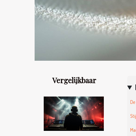
Vergelijkbaar
De 
Sti
Ma