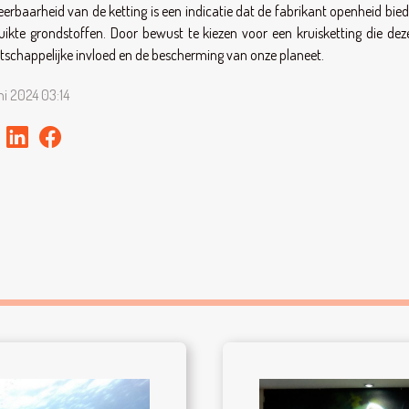
eerbaarheid van de ketting is een indicatie dat de fabrikant openheid b
uikte grondstoffen. Door bewust te kiezen voor een kruisketting die de
schappelijke invloed en de bescherming van onze planeet.
uni 2024 03:14