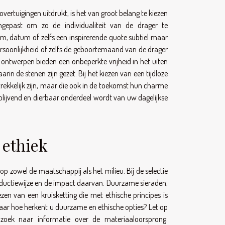
overtuigingen uitdrukt, is het van groot belang te kiezen
epast om zo de individualiteit van de drager te
m, datum of zelfs een inspirerende quote subtiel maar
ersoonlijkheid of zelfs de geboortemaand van de drager
 ontwerpen bieden een onbeperkte vrijheid in het uiten
rin de stenen zijn gezet. Bij het kiezen van een tijdloze
ntrekkelijk zijn, maar die ook in de toekomst hun charme
 blijvend en dierbaar onderdeel wordt van uw dagelijkse
 ethiek
 op zowel de maatschappij als het milieu. Bij de selectie
roductiewijze en de impact daarvan. Duurzame sieraden,
en van een kruisketting die met ethische principes is
Maar hoe herkent u duurzame en ethische opties? Let op
n zoek naar informatie over de materiaaloorsprong.