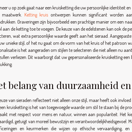
eer u op zoek gaat naar een kruisketting die uw persoonlijke identiteit en 
r maatwerk.
Ketting kruis
ontwerpen kunnen significant worden aang
drukken. Graveringen zijn bijvoorbeeld een prachtige manier om een naa
ol aan de ketting toe te voegen. De keuze van de edelstenen kan ook de p
ecteren, wat extra persoonlijke waarde geeft aan het sieraad. Aangepaste
uw unieke stijl, of het nu gaat om de vorm van het kruis of het patroon waa
onalisatie is het aangeraden om stijlen te selecteren die niet alleen nu aa
 zullen verliezen. Dit waarborgt dat uw gepersonaliseerde kruisketting een
rukking.
et belang van duurzaamheid en
euze van sieraden reflecteert niet alleen onze stijl, maar heeft ook invloed
een kruisketting is het van toegevoegde waarde om stil te staan bij de p
akt met respect voor mens en natuur, winnen aan populariteit. Het kiez
aardigd, getuigt van moreel bewustzijn en verantwoordelijkheidsgevoel. 
ificeringen en keurmerken die wijzen op ethische vervaardiging, e