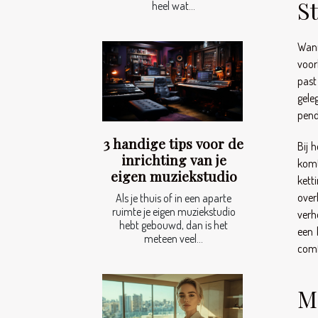
St
heel wat...
Wann
voor
past
gele
pend
3 handige tips voor de
Bij 
inrichting van je
komt
eigen muziekstudio
kett
over
Als je thuis of in een aparte
ruimte je eigen muziekstudio
verh
hebt gebouwd, dan is het
een 
meteen veel...
comfo
M