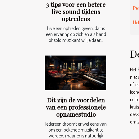
3 tips voor een betere
Per
live sound tijdens
optredens
He
Live een optreden geven, dat is
een ervaring op zich en als band
of solo muzikant wil je daar...
D
Het 
niet
of e
icon
Dit zijn de voordelen
cult
van een professionele
krui
opnamestudio
desk
om z
Iedereen droomt er wel eens van
om een bekende muzikant te
worden, maar er is natuurlijk