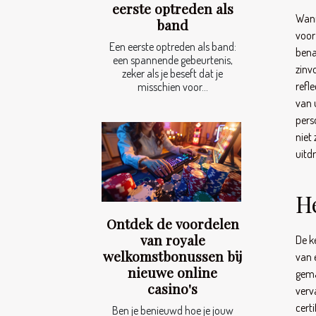
eerste optreden als
Wann
band
voo
Een eerste optreden als band:
bena
een spannende gebeurtenis,
zinv
zeker als je beseft dat je
refl
misschien voor...
van 
pers
niet
uitd
H
Ontdek de voordelen
van royale
De k
welkomstbonussen bij
van 
nieuwe online
gema
casino's
verv
cert
Ben je benieuwd hoe je jouw