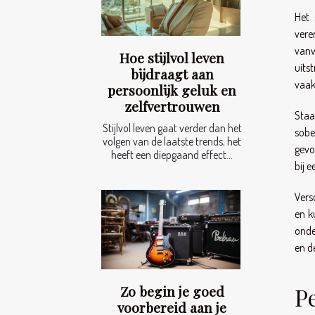
Het 
vere
vanw
Hoe stijlvol leven
uits
bijdraagt aan
vaak
persoonlijk geluk en
zelfvertrouwen
Staa
Stijlvol leven gaat verder dan het
sobe
volgen van de laatste trends; het
gevo
heeft een diepgaand effect...
bij 
Vers
en k
onde
en d
P
Zo begin je goed
voorbereid aan je