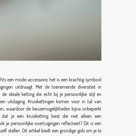
lechts een mode-accessoire, het is een krachtig symbool
uigingen uitdraagt. Met de toenemende diversiteit in
de ideale ketting die echt bij je persoonlijke stijl en
en uitdaging. Kruiskettingen komen voor in tal van
ten, waardoor de keuzemogelijkheden bijna onbeperkt
 dat je een kruisketting kiest die niet alleen een
k je persoonlijke overtuigingen reflecteert? Dit is een
elf stellen. Dit artikel biedt een grondige gids om je te