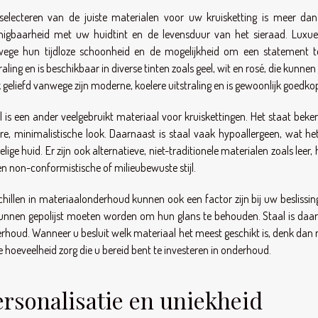
selecteren van de juiste materialen voor uw kruisketting is meer d
nigbaarheid met uw huidtint en de levensduur van het sieraad. Luxueu
ege hun tijdloze schoonheid en de mogelijkheid om een statement te 
traling en is beschikbaar in diverse tinten zoals geel, wit en rosé, die kunn
 geliefd vanwege zijn moderne, koelere uitstraling en is gewoonlijk goedk
l is een ander veelgebruikt materiaal voor kruiskettingen. Het staat beke
re, minimalistische look. Daarnaast is staal vaak hypoallergeen, wat
elige huid. Er zijn ook alternatieve, niet-traditionele materialen zoals lee
een non-conformistische of milieubewuste stijl.
chillen in materiaalonderhoud kunnen ook een factor zijn bij uw beslissin
unnen gepolijst moeten worden om hun glans te behouden. Staal is daare
rhoud. Wanneer u besluit welk materiaal het meest geschikt is, denk dan 
e hoeveelheid zorg die u bereid bent te investeren in onderhoud.
ersonalisatie en uniekheid