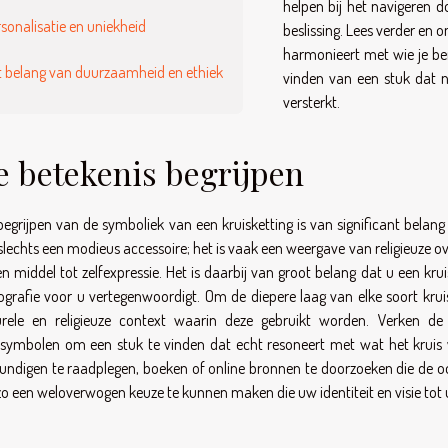
helpen bij het navigeren do
sonalisatie en uniekheid
beslissing. Lees verder en o
harmonieert met wie je bent
t belang van duurzaamheid en ethiek
vinden van een stuk dat ni
versterkt.
e betekenis begrijpen
begrijpen van de symboliek van een kruisketting is van significant belang
 slechts een modieus accessoire; het is vaak een weergave van religieuze o
en middel tot zelfexpressie. Het is daarbij van groot belang dat u een krui
ografie voor u vertegenwoordigt. Om de diepere laag van elke soort kruis
urele en religieuze context waarin deze gebruikt worden. Verken de 
ssymbolen om een stuk te vinden dat echt resoneert met wat het kruis v
undigen te raadplegen, boeken of online bronnen te doorzoeken die de o
o een weloverwogen keuze te kunnen maken die uw identiteit en visie tot 